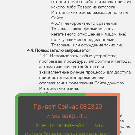
относительно свойств и характеристик
какого-либо Товара из каталога
Интернет-магазина, размещенного на
Сайте.
некорректного сравнения
Товара, а также формирования
негативного отношения к лицам, (не)
пользующимся определенными
Товарами, или осуждения таких лиц.
Пользователю запрещается:
Использовать любые устройства,
программы, процедуры, алгоритмы и методы,
автоматические устройства или
эквивалентные ручные процессы для доступа,
приобретения, копирования или
отслеживания содержания Сайта данного
Интернет-магазина;
Нарушать надлежащее
функционирование Сайта;
Любым способом обходить
Привет! Сейчас
08:23:20
навигационную структуру Сайта для
и мы закрыты.
получения или попытки получения любой
информации, документов или материалов
Но не переживайте — мы
любыми средствами, которые специально не
представлены сервисами данного Сайта;
снова будем рады видеть вас: