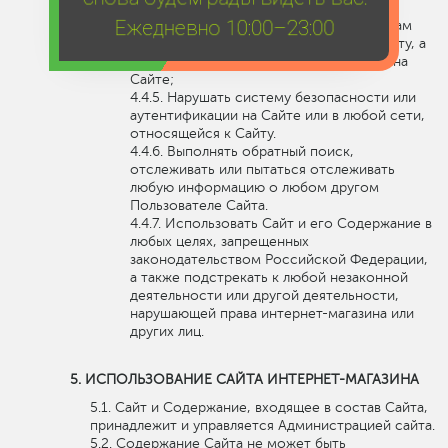
Несанкционированный доступ к
Ежедневно 10:00–23:00
функциям Сайта, любым другим системам
или сетям, относящимся к данному Сайту, а
также к любым услугам, предлагаемым на
Сайте;
Нарушать систему безопасности или
аутентификации на Сайте или в любой сети,
относящейся к Сайту.
Выполнять обратный поиск,
отслеживать или пытаться отслеживать
любую информацию о любом другом
Пользователе Сайта.
Использовать Сайт и его Содержание в
любых целях, запрещенных
законодательством Российской Федерации,
а также подстрекать к любой незаконной
деятельности или другой деятельности,
нарушающей права интернет-магазина или
других лиц.
ИСПОЛЬЗОВАНИЕ САЙТА ИНТЕРНЕТ-МАГАЗИНА
Сайт и Содержание, входящее в состав Сайта,
принадлежит и управляется Администрацией сайта.
Содержание Сайта не может быть