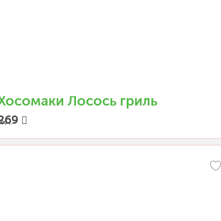
Хосомаки Лосось гриль
269
00 г.