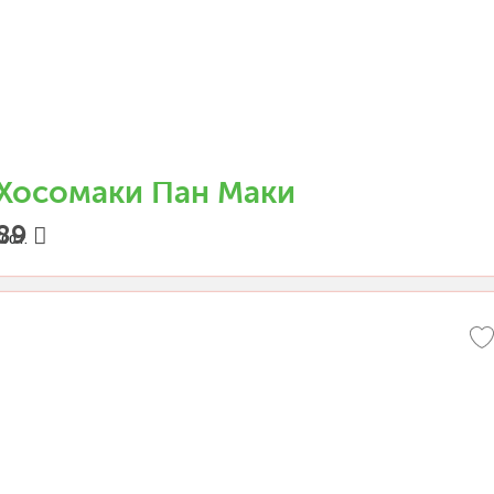
Хосомаки Пан Маки
89
00 г.