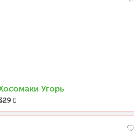
Хосомаки Угорь
329
00 г.