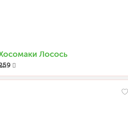
Хосомаки Лосось
259
00 г.