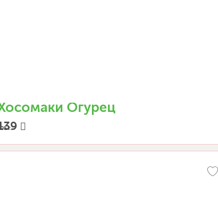
Хосомаки Огурец
139
05 г.