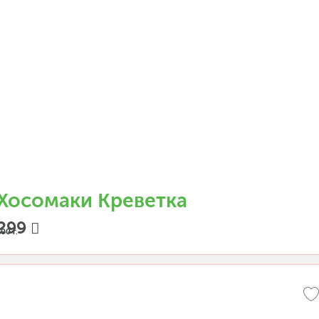
Хосомаки Креветка
299
00 г.