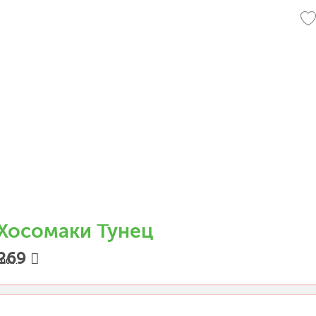
Хосомаки Тунец
269
00 г.