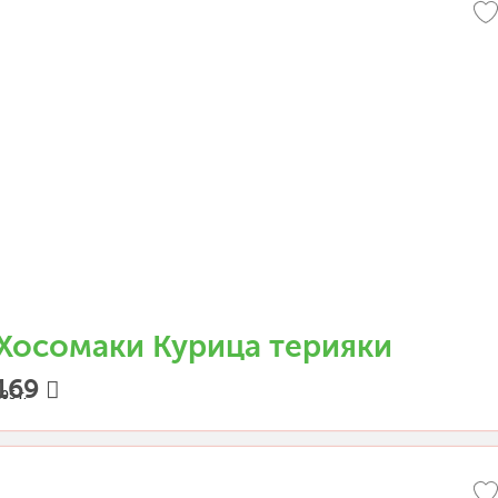
Хосомаки Курица терияки
169
05 г.