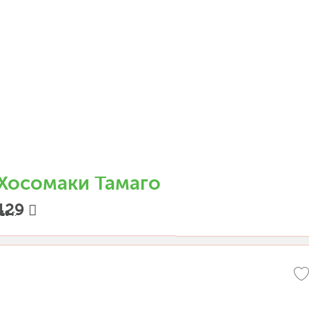
Хосомаки Тамаго
129
10 г.