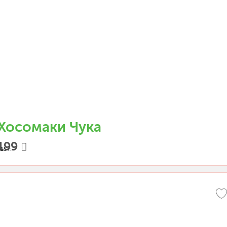
Хосомаки Чука
199
15 г.