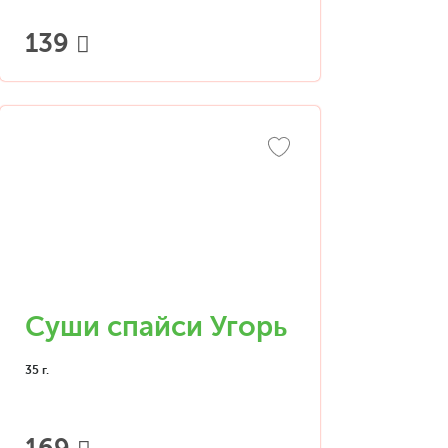
139
Суши спайси Угорь
35 г.