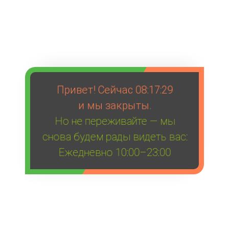
Привет! Сейчас
08:17:29
и мы закрыты.
Но не переживайте — мы
снова будем рады видеть вас:
Ежедневно 10:00–23:00