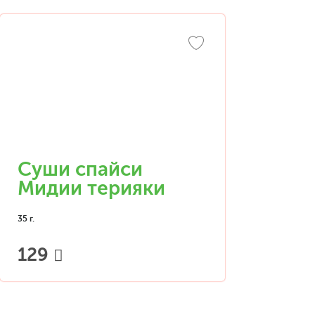
Суши спайси
Мидии терияки
35 г.
129