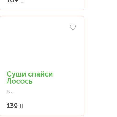
169
Суши спайси
Лосось
35 г.
139