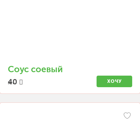
Соус соевый
40
ХОЧУ
30 г.