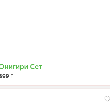
Онигири Сет
599
55 г.