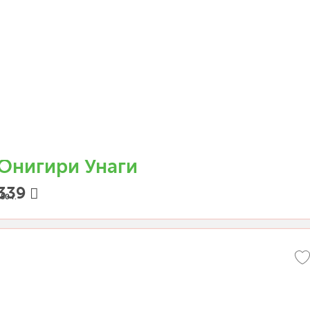
Онигири Унаги
339
50 г.