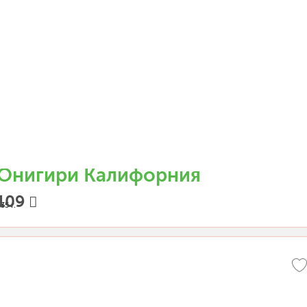
Онигири Калифорния
109
35 г.