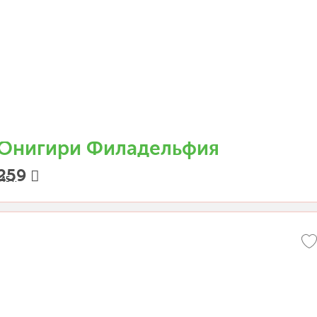
Онигири Филадельфия
259
45 г.