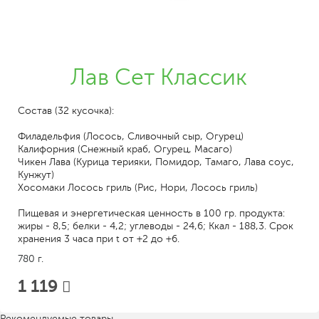
Лав Сет Классик
Состав (32 кусочка):
Филадельфия (Лосось, Сливочный сыр, Огурец)
Калифорния (Снежный краб, Огурец, Масаго)
Чикен Лава (Курица терияки, Помидор, Тамаго, Лава соус,
Кунжут)
Хосомаки Лосось гриль (Рис, Нори, Лосось гриль)
Пищевая и энергетическая ценность в 100 гр. продукта:
жиры - 8,5; белки - 4,2; углеводы - 24,6; Ккал - 188,3. Срок
хранения 3 часа при t от +2 до +6.
780 г.
1 119
Рекомендуемые товары